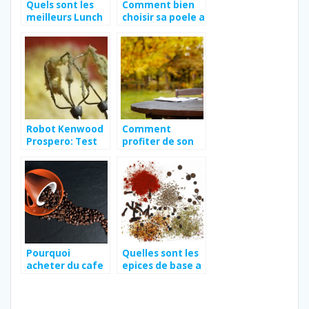
Quels sont les
Comment bien
meilleurs Lunch
choisir sa poele a
Box chauffantes
crepe ?
?
Robot Kenwood
Comment
Prospero: Test
profiter de son
avis et d’un
jardin pour ses
professionnel en
repas en
cuisine
automne et
hiver ?
Pourquoi
Quelles sont les
acheter du cafe
epices de base a
premium en
avoir
grain moulu ?
absolument
dans sa cuisine ?