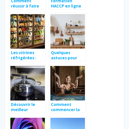
Comment
Formation
réussir à faire
HACCP en ligne
manger de tout
pour assurer
aux enfants ?
l’hygiène
alimentaire
Les vitrines
Quelques
réfrigérées :
astuces pour
Pourquoi opter
commencer le
pour ces outils ?
zéro déchet en
cuisine
Découvrir le
Comment
meilleur
commencer la
autocuiseur de
journée du bon
l’année
pied avec un bon
café?