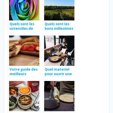
Quels sont les
Quels sont les
ustensiles de
bons millesimes
cuisine à avoir
a connaitre
chez soi pour
absolument ?
faire de la
pâtisserie ?
Votre guide des
Quel materiel
meilleurs
pour ouvrir une
desserts
creperie ?
ambulants