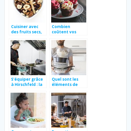
Cuisiner avec
Combien
des fruits secs,
coûtent vos
nos bons plans
matières
premières dans
la pâtisserie ?
S’équiper grâce
Quel sont les
à Hirschfeld : la
éléments de
garantie d’un
cuisson à avoir
matériel haut de
chez soi ?
gamme