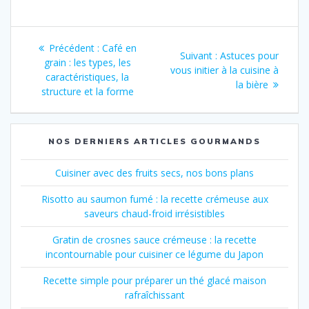
Navigation
Article
Précédent :
Café en
Article
Suivant :
Astuces pour
de
précédent
grain : les types, les
suivant
vous initier à la cuisine à
:
caractéristiques, la
:
la bière
l’article
structure et la forme
NOS DERNIERS ARTICLES GOURMANDS
Cuisiner avec des fruits secs, nos bons plans
Risotto au saumon fumé : la recette crémeuse aux
saveurs chaud-froid irrésistibles
Gratin de crosnes sauce crémeuse : la recette
incontournable pour cuisiner ce légume du Japon
Recette simple pour préparer un thé glacé maison
rafraîchissant