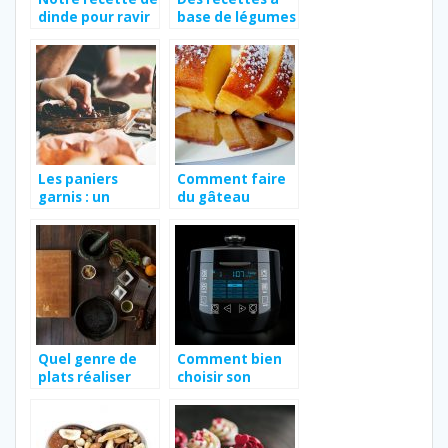
dinde pour ravir
base de légumes
vos convives
pour faire plaisir
à tout le monde
Les paniers
Comment faire
garnis : un
du gâteau
cadeau
quatre quatre
personnalisé
au citron ?
pour les fêtes de
fin d’année
Quel genre de
Comment bien
plats réaliser
choisir son
pour les fêtes ?
multicuiseur ?