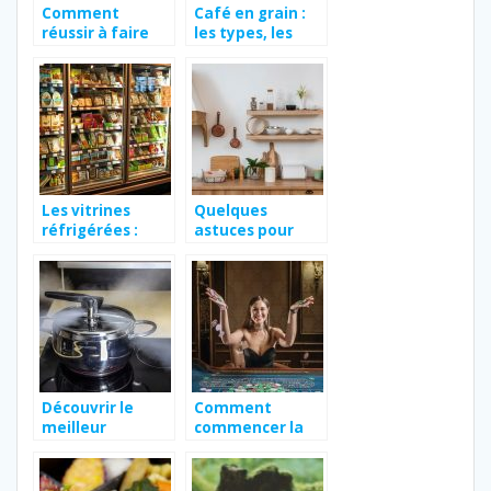
Comment
Café en grain :
réussir à faire
les types, les
manger de tout
caractéristiques,
aux enfants ?
la structure et la
forme
Les vitrines
Quelques
réfrigérées :
astuces pour
Pourquoi opter
commencer le
pour ces outils ?
zéro déchet en
cuisine
Découvrir le
Comment
meilleur
commencer la
autocuiseur de
journée du bon
l’année
pied avec un bon
café?