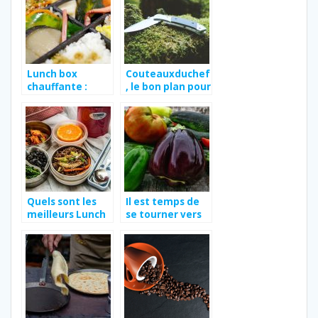
Lunch box
Couteauxduchef
chauffante :
, le bon plan pour
comment
acheter un
l’utiliser, types
couteau de
et
poche
caracteristiques
Quels sont les
Il est temps de
meilleurs Lunch
se tourner vers
Box chauffantes
la
?
consommation
bio et naturelle