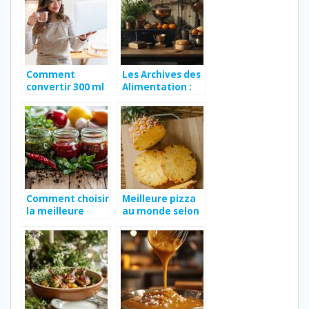
votre santé et
vos plats
Comment
Les Archives des
convertir 300 ml
Alimentation :
en grammes :
un patrimoine
astuces et
précieux pour
explications
l’industrie
pratiques
agroalimentaire
française
Comment choisir
Meilleure pizza
la meilleure
au monde selon
marinade liquide
les français 2025
pour vos
grillades