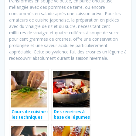
transformés en soupe veloutée, en purée onctueuse
mélangée avec des pommes de terre, ou encore
consommés en salade après une cuisson brève. Pour les
amateurs de cuisine japonaise, la préparation en pickles
avec du vinaigre de riz et du sucre, nécessitant cent
millilitres de vinaigre et quatre cuillères à soupe de sucre
pour cent grammes de crosnes, offre une conservation
prolongée et une saveur acidulée particulièrement
appréciable. Cette polyvalence fait des crosnes un légume à
redécouvrir absolument durant la saison hivernale.
Cours de cuisine :
Des recettes à
les techniques
base de légumes
de base de la
pour faire plaisir
cuisine
à tout le monde