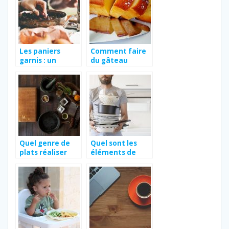
Les paniers
Comment faire
garnis : un
du gâteau
cadeau
quatre quatre
personnalisé
au citron ?
pour les fêtes de
fin d’année
Quel genre de
Quel sont les
plats réaliser
éléments de
pour les fêtes ?
cuisson à avoir
chez soi ?