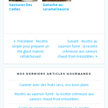
Savourez Des
Ganache au
Cailles
caramel beurre
Parfaitement
salé : découvrez
Cuites En
la recette
Cocotte : Les
traditionnelle
Secrets d’une
bretonne
Cuisson
Navigation
Moelleuse et
Parfumée
Article
Article
Précédent :
Recette
Suivant :
Risotto au
de
précédent
suivant
simple pour préparer un
saumon fumé : la recette
:
:
thé glacé maison
crémeuse aux saveurs
l’article
rafraîchissant
chaud-froid irrésistibles
NOS DERNIERS ARTICLES GOURMANDS
Cuisiner avec des fruits secs, nos bons plans
Risotto au saumon fumé : la recette crémeuse aux
saveurs chaud-froid irrésistibles