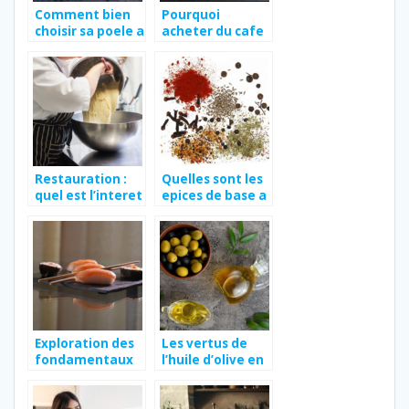
Comment bien
Pourquoi
choisir sa poele a
acheter du cafe
crepe ?
premium en
grain moulu ?
Restauration :
Quelles sont les
quel est l’interet
epices de base a
d’une chambre
avoir
froide ?
absolument
dans sa cuisine ?
Exploration des
Les vertus de
fondamentaux
l’huile d’olive en
de la cuisine
cuisine : un
japonaise
trésor pour