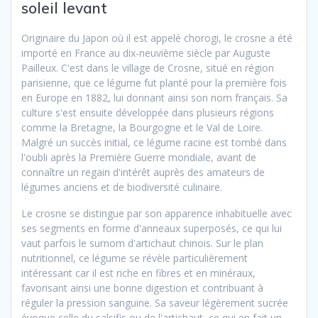
soleil levant
Originaire du Japon où il est appelé chorogi, le crosne a été
importé en France au dix-neuvième siècle par Auguste
Pailleux. C'est dans le village de Crosne, situé en région
parisienne, que ce légume fut planté pour la première fois
en Europe en 1882, lui donnant ainsi son nom français. Sa
culture s'est ensuite développée dans plusieurs régions
comme la Bretagne, la Bourgogne et le Val de Loire.
Malgré un succès initial, ce légume racine est tombé dans
l'oubli après la Première Guerre mondiale, avant de
connaître un regain d'intérêt auprès des amateurs de
légumes anciens et de biodiversité culinaire.
Le crosne se distingue par son apparence inhabituelle avec
ses segments en forme d'anneaux superposés, ce qui lui
vaut parfois le surnom d'artichaut chinois. Sur le plan
nutritionnel, ce légume se révèle particulièrement
intéressant car il est riche en fibres et en minéraux,
favorisant ainsi une bonne digestion et contribuant à
réguler la pression sanguine. Sa saveur légèrement sucrée
évoque celle du salsifis ou de l'artichaut, ce qui en fait un