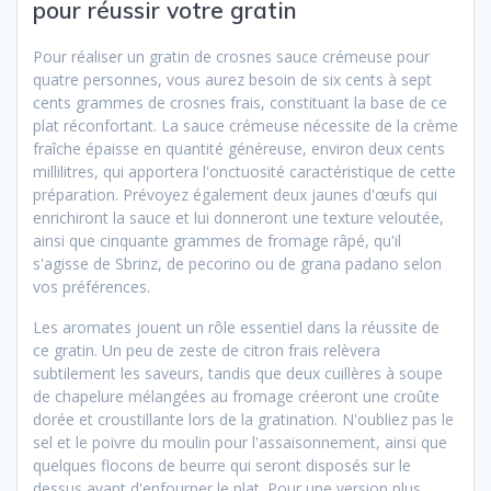
pour réussir votre gratin
Pour réaliser un gratin de crosnes sauce crémeuse pour
quatre personnes, vous aurez besoin de six cents à sept
cents grammes de crosnes frais, constituant la base de ce
plat réconfortant. La sauce crémeuse nécessite de la crème
fraîche épaisse en quantité généreuse, environ deux cents
millilitres, qui apportera l'onctuosité caractéristique de cette
préparation. Prévoyez également deux jaunes d'œufs qui
enrichiront la sauce et lui donneront une texture veloutée,
ainsi que cinquante grammes de fromage râpé, qu'il
s'agisse de Sbrinz, de pecorino ou de grana padano selon
vos préférences.
Les aromates jouent un rôle essentiel dans la réussite de
ce gratin. Un peu de zeste de citron frais relèvera
subtilement les saveurs, tandis que deux cuillères à soupe
de chapelure mélangées au fromage créeront une croûte
dorée et croustillante lors de la gratination. N'oubliez pas le
sel et le poivre du moulin pour l'assaisonnement, ainsi que
quelques flocons de beurre qui seront disposés sur le
dessus avant d'enfourner le plat. Pour une version plus