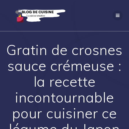
Passer
au
contenu
Gratin de crosnes
sauce crémeuse :
la recette
incontournable
pour cuisiner ce
légume du Japon