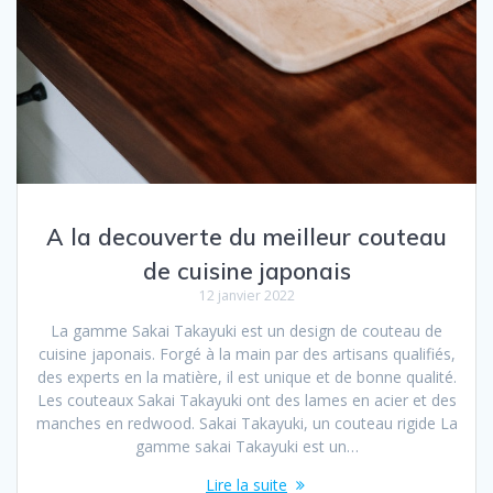
A la decouverte du meilleur couteau
de cuisine japonais
12 janvier 2022
La gamme Sakai Takayuki est un design de couteau de
cuisine japonais. Forgé à la main par des artisans qualifiés,
des experts en la matière, il est unique et de bonne qualité.
Les couteaux Sakai Takayuki ont des lames en acier et des
manches en redwood. Sakai Takayuki, un couteau rigide La
gamme sakai Takayuki est un…
Lire la suite