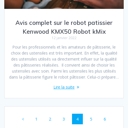
Avis complet sur le robot patissier
Kenwood KMX50 Robot kMix
12 janvier 2022
Pour les professionnels et les amateurs de pâtisserie, le
choix des ustensiles est très important. En effet, la qualité
des ustensiles utilisés va directement influer sur la qualité
des pâtisseries réalisées. Il convient ainsi de choisir les
ustensiles avec soin. Parmi les ustensiles les plus utilisés
dans la pâtisserie figure le robot pâtissier. Celui-ci prépare…
Lire la suite
Navigation
Page
Page
Page
Page
Page
Page
1
2
3
4
5
6
au