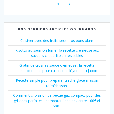
Page
sein
…
9
des
articles
NOS DERNIERS ARTICLES GOURMANDS
Cuisiner avec des fruits secs, nos bons plans
Risotto au saumon fumé : la recette crémeuse aux
saveurs chaud-froid irrésistibles
Gratin de crosnes sauce crémeuse : la recette
incontournable pour cuisiner ce légume du Japon
Recette simple pour préparer un thé glacé maison
rafraîchissant
Comment choisir un barbecue gaz compact pour des
grillades parfaites : comparatif des prix entre 100€ et
500€